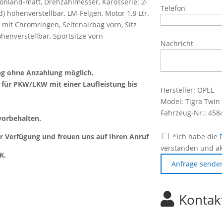
nland-matt, Drehzahlmesser, Karosserie: 2-
Telefon
d) höhenverstellbar, LM-Felgen, Motor 1,8 Ltr.
 mit Chromringen, Seitenairbag vorn, Sitz
öhenverstellbar, Sportsitze vorn
Nachricht
ng ohne Anzahlung möglich.
 für PKW/LKW mit einer Laufleistung bis
Hersteller: OPEL
Model: Tigra Twin
Fahrzeug-Nr.: 45
vorbehalten.
ur Verfügung und freuen uns auf Ihren Anruf
*Ich habe die
verstanden und ak
K.
Anfrage sende
Kontak