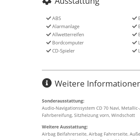
Ausstattung
ABS
E
Alarmanlage
E
Allwetterreifen
E
Bordcomputer
L
CD-Spieler
L
Weitere Informatione
Sonderausstattung:
Audio-Navigationssystem CD 70 Navi, Metallic-
Fahrbereifung, Sitzheizung vorn, Windschott
Weitere Ausstattung:
Airbag Beifahrerseite, Airbag Fahrerseite, Auße