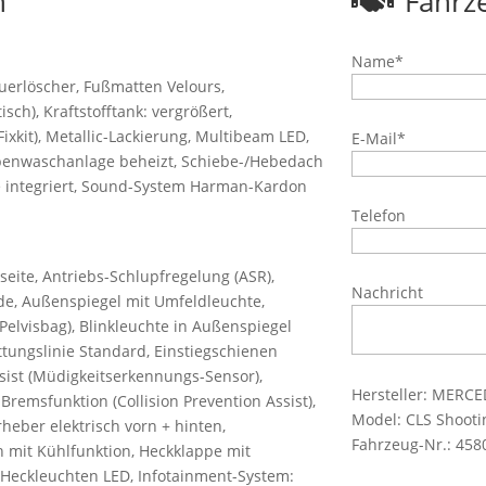
n
Fahrz
Name*
erlöscher, Fußmatten Velours,
sch), Kraftstofftank: vergrößert,
xkit), Metallic-Lackierung, Multibeam LED,
E-Mail*
heibenwaschanlage beheizt, Schiebe-/Hebedach
ne integriert, Sound-System Harman-Kardon
Telefon
seite, Antriebs-Schlupfregelung (ASR),
Nachricht
ide, Außenspiegel mit Umfeldleuchte,
elvisbag), Blinkleuchte in Außenspiegel
ttungslinie Standard, Einstiegschienen
ssist (Müdigkeitserkennungs-Sensor),
Hersteller: MERC
remsfunktion (Collision Prevention Assist),
Model: CLS Shooti
heber elektrisch vorn + hinten,
Fahrzeug-Nr.: 45
mit Kühlfunktion, Heckklappe mit
Heckleuchten LED, Infotainment-System: