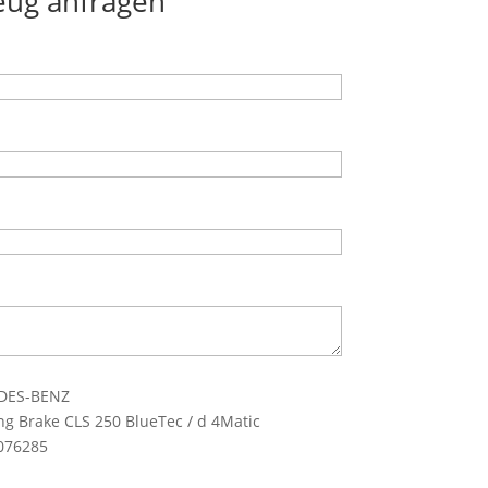
eug anfragen
EDES-BENZ
ng Brake CLS 250 BlueTec / d 4Matic
8076285