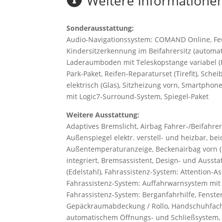
Weitere Informatione
Sonderausstattung:
Audio-Navigationssystem: COMAND Online, Feu
Kindersitzerkennung im Beifahrersitz (automati
Laderaumboden mit Teleskopstange variabel (Fi
Park-Paket, Reifen-Reparaturset (Tirefit), Sc
elektrisch (Glas), Sitzheizung vorn, Smartpho
mit Logic7-Surround-System, Spiegel-Paket
Weitere Ausstattung:
Adaptives Bremslicht, Airbag Fahrer-/Beifahrer
Außenspiegel elektr. verstell- und heizbar, be
Außentemperaturanzeige, Beckenairbag vorn (P
integriert, Bremsassistent, Design- und Aussta
(Edelstahl), Fahrassistenz-System: Attention-A
Fahrassistenz-System: Auffahrwarnsystem mit B
Fahrassistenz-System: Berganfahrhilfe, Fenster
Gepäckraumabdeckung / Rollo, Handschuhfach 
automatischem Öffnungs- und Schließsystem, 