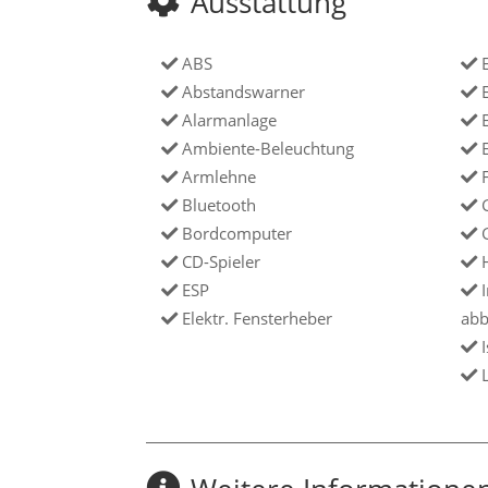
Ausstattung
ABS
E
Abstandswarner
E
Alarmanlage
E
Ambiente-Beleuchtung
E
Armlehne
F
Bluetooth
G
Bordcomputer
G
CD-Spieler
H
ESP
I
Elektr. Fensterheber
abb
I
L