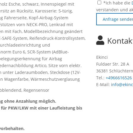
*Ich habe die
olz Esche, schwarz, Innenspiegel mit
verstanden und ak
itz an Rücksitz, Karosserie: 5-türig,
ag Fahrerseite, Kopf-Airbag-System
Anfrage sende
pfstützen vorn NECK-PRO, Lenkrad mit
ten mit Fach, Modellbezeichnung geändert
RE-SAFE-System, Reifendruck-Kontrollsystem,
Kontak
 Durchladeeinrichtung und
norm Euro 6, SCR-System (AdBlue-
Ekinci
tzbelegungserkennung für Airbag
Fuldaer Str. 28 A
Ledernachbildung Artico, Sitze vorn elektr.
36381 Schlüchter
ach unter Laderaumboden, Steckdose (12V-
Tel.:
+4966616526
ßen Wagenfarbe, Wärmeschutzverglasung
E-Mail:
info@ekinc
 abblendend, Regensensor
ng ohne Anzahlung möglich.
 für PKW/LKW mit einer Laufleistung bis
vorbehalten.