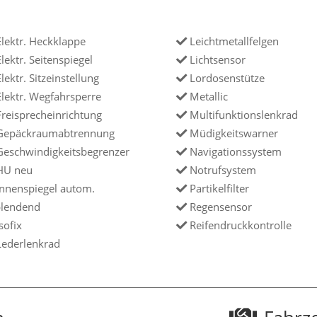
lektr. Heckklappe
Leichtmetallfelgen
lektr. Seitenspiegel
Lichtsensor
lektr. Sitzeinstellung
Lordosenstütze
lektr. Wegfahrsperre
Metallic
reisprecheinrichtung
Multifunktionslenkrad
epäckraumabtrennung
Müdigkeitswarner
eschwindigkeitsbegrenzer
Navigationssystem
U neu
Notrufsystem
nnenspiegel autom.
Partikelfilter
lendend
Regensensor
sofix
Reifendruckkontrolle
ederlenkrad