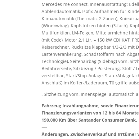
Mercedes me connect, Innenausstattung: Edelh
Abblendautomatik, Isofix-Aufnahmen für Kinders
Klimaautomatik (Thermatic 2-Zonen), Knieairb
(Windowbag), Kopfstützen hinten (3-fach), Ko
Multifunktion, LM-Felgen, Mittelarmlehne hin
(mit Code), Motor 2,1 Ltr. – 150 kW CDI KAT, P
Reiserechner, Rücksitze klappbar 1/3-2/3 mit
Lastenverankerung, Schadstoffarm nach Abgas
Technologie), Seitenairbag (Sidebag) vorn, Si
Beifahrerseite, Sitzbezug / Polsterung: Stoff / 
verstellbar, Start/Stop-Anlage, Stau-/Ablagef
Anschluß) im Koffer-/Laderaum, Türgriffe au
, Sitzheizung vorn, Innenspiegel automatisch
Fahrzeug Inzahlungnahme, sowie Finanzieru
Finanzierungsvarianten von 12 bis 84 Monate
190.000 Km über Santander Consumer Bank.
—-
Änderungen, Zwischenverkauf und Irrtümer 